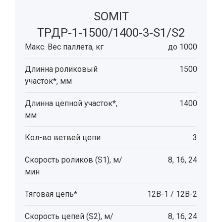
SOMIT
ТРДР‑1‑1500/1400‑3‑S1/S2
Макс. Вес паллета, кг
до 1000
Длинна роликовый
1500
участок*, мм
Длинна цепной участок*,
1400
мм
Кол-во ветвей цепи
3
Скорость роликов (S1), м/
8, 16, 24
мин
Тяговая цепь*
12B-1 / 12В-2
Скорость цепей (S2), м/
8, 16, 24