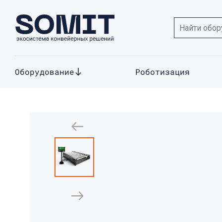
Оборудование
Роботизация
бмотчик
грузов в
ых линий.
номерную