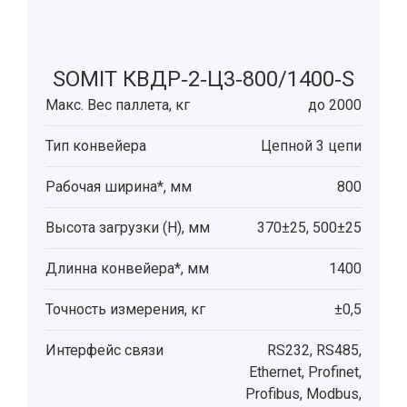
SOMIT КВДР‑2‑Ц3‑800/1400‑S
Макс. Вес паллета, кг
до 2000
Тип конвейера
Цепной 3 цепи
Рабочая ширина*, мм
800
Высота загрузки (H), мм
370±25, 500±25
Длинна конвейера*, мм
1400
Точность измерения, кг
±0,5
Интерфейс связи
RS232, RS485,
Ethernet, Profinet,
Profibus, Modbus,