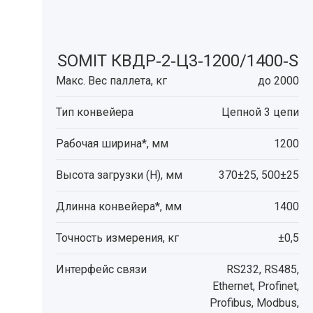
SOMIT КВДР‑2‑Ц3‑1200/1400‑S
Макс. Вес паллета, кг
до 2000
Тип конвейера
Цепной 3 цепи
Рабочая ширина*, мм
1200
Высота загрузки (H), мм
370±25, 500±25
Длинна конвейера*, мм
1400
Точность измерения, кг
±0,5
Интерфейс связи
RS232, RS485,
Ethernet, Profinet,
Profibus, Modbus,