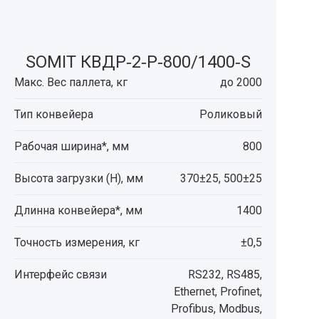
SOMIT КВДР‑2‑Р‑800/1400‑S
Макс. Вес паллета, кг
до 2000
Тип конвейера
Роликовый
Рабочая ширина*, мм
800
Высота загрузки (H), мм
370±25, 500±25
Длинна конвейера*, мм
1400
Точность измерения, кг
±0,5
Интерфейс связи
RS232, RS485,
Ethernet, Profinet,
Profibus, Modbus,