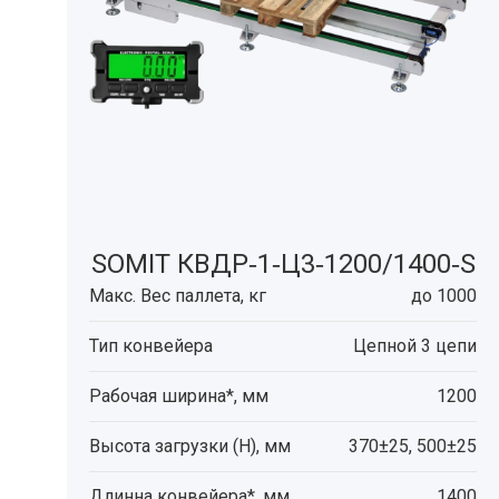
SOMIT КВДР‑1‑Ц3‑1200/1400‑S
Макс. Вес паллета, кг
до 1000
Тип конвейера
Цепной 3 цепи
Рабочая ширина*, мм
1200
Высота загрузки (H), мм
370±25, 500±25
Длинна конвейера*, мм
1400