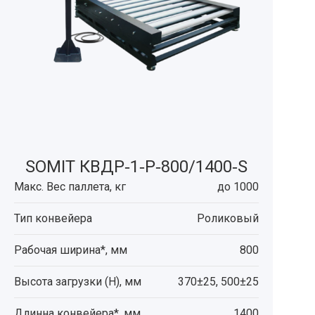
SOMIT КВДР‑1‑Р‑800/1400‑S
Макс. Вес паллета, кг
до 1000
Тип конвейера
Роликовый
Рабочая ширина*, мм
800
Высота загрузки (H), мм
370±25, 500±25
Длинна конвейера*, мм
1400