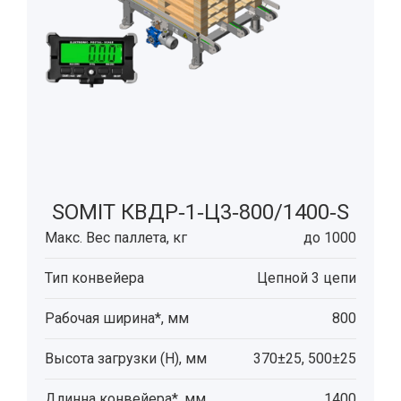
SOMIT КВДР‑1‑Ц3‑800/1400‑S
Макс. Вес паллета, кг
до 1000
Тип конвейера
Цепной 3 цепи
Рабочая ширина*, мм
800
Высота загрузки (H), мм
370±25, 500±25
Длинна конвейера*, мм
1400