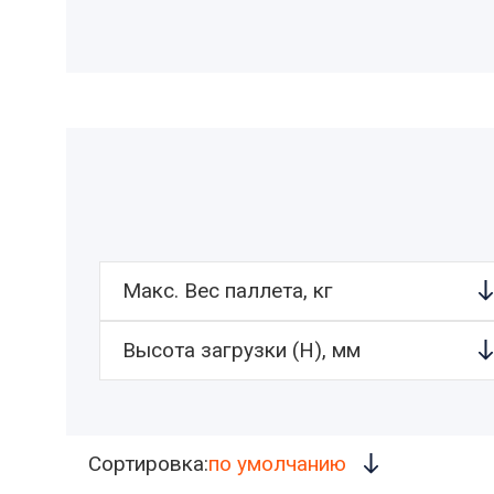
ются под
ания к
нение.
под ТЗ
Макс. Вес паллета, кг
Высота загрузки (H), мм
Сортировка:
по умолчанию